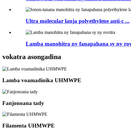
Ultra molecular lanja polyethylene anti-c ...
Lamba manohitra ny fanapahana sy ny rov
vokatra asongadina
Lamba voamadinika UHMWPE
Fanjonoana tady
Filamenta UHMWPE