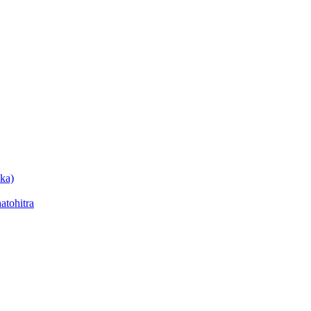
ka)
tohitra