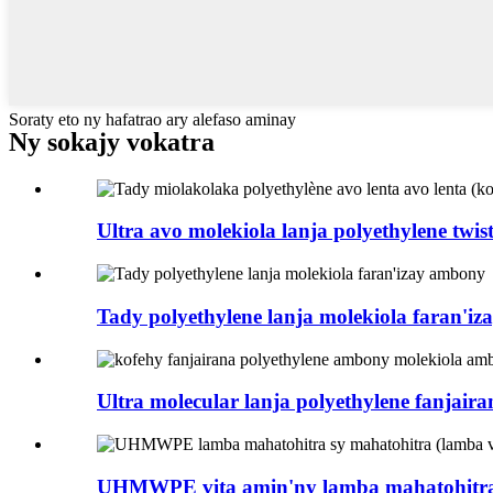
Soraty eto ny hafatrao ary alefaso aminay
Ny sokajy vokatra
Ultra avo molekiola lanja polyethylene twist 
Tady polyethylene lanja molekiola faran'i
Ultra molecular lanja polyethylene fanjairan
UHMWPE vita amin'ny lamba mahatohitra s