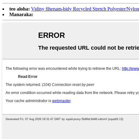
teo aloha:
Vidiny fihenam-bidy Recycled Stretch Polyester/Nylo
Manaraka: