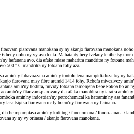
fitaovam-piarovana manokana sy ny akanjo fiarovana manokana noho ny
ny 6 heny noho ny vy avo lenta. Mahatanty hery ivelany lehibe tsy mor
n'ny hafanana avo, dia afaka miasa maharitra mandritra ny fotoana mah
avo 500 ° C mandritra ny fotoana fohy aza.
sa amin'ny fahavoazana amin'ny tontolo tena mampidi-doza toy ny hafan
jo fiarovana misy fibre aramid 1414 fohy. Rehefa mivezivezy amin'ny a
vantana amin'ny hoditra, mividy fotoana famonjena bebe kokoa ho an'ny
4 ao amin'ny fitaovam-piarovany dia afaka manohitra ny taratra amin'n
mboka amin'ny indostrian'ny petrochemical ka hatramin'ny asa fanambo
ry lasa tsipika fiarovana mafy ho an'ny fiarovana ny fiainana.
, dia be mpampiasa amin'ny knitting / fanenomana / fonon-tanana / lamb
diovana sy ny vy orinasa / akanjo fiarovana manokana.