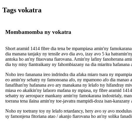
Tags vokatra
Mombamomba ny vokatra
Short aramid 1414 fibre dia tena be mpampiasa amin'ny famokarana 
dia manana tanjaky ny tensile avo dia avo, izay avo 5 ka hatramin'
antoka ho an'ny fitaovana fiarovana. Amin'ny lafiny fanoherana ami
dia tsy misy fiantraikany ny fahombiazany na dia miaritra hafanana 
Noho ireo fananana ireo indrindra dia afaka miaro tsara ny mpampia
eo amin'ny sehatry ny famonoana afo, ny mpamono afo dia manao akan
fanafihan'ny hafanana avo ary manakana ny lelafo tsy hifandray mi
miasa eo akaikin'ny lafaoro mafana ny mpiasa, ny fibre aramid 141
sehatry ny aerospace mankany amin'ny famokarana indostrialy, mano
toerana tena ilaina amin'ny toe-javatra mampidi-doza isan-karazany a
Noho ny toetrany toy ny lelafo retardancy, hery avo sy avo modulus
sy famonjena fitoriana atao / akanjo fiarovana ho an'ny solika fana