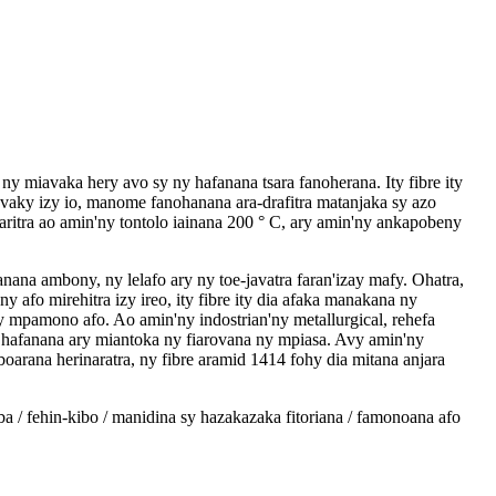
 miavaka hery avo sy ny hafanana tsara fanoherana. Ity fibre ity
a vaky izy io, manome fanohanana ara-drafitra matanjaka sy azo
aritra ao amin'ny tontolo iainana 200 ° C, ary amin'ny ankapobeny
ana ambony, ny lelafo ary ny toe-javatra faran'izay mafy. Ohatra,
fo mirehitra izy ireo, ity fibre ity dia afaka manakana ny
 mpamono afo. Ao amin'ny indostrian'ny metallurgical, rehefa
y hafanana ary miantoka ny fiarovana ny mpiasa. Avy amin'ny
arana herinaratra, ny fibre aramid 1414 fohy dia mitana anjara
a / fehin-kibo / manidina sy hazakazaka fitoriana / famonoana afo