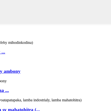
...
zay ambony
a ...
y mahatohitra (...