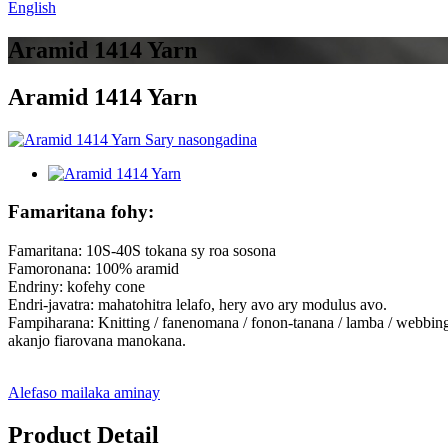
English
Aramid 1414 Yarn
Aramid 1414 Yarn
Famaritana fohy:
Famaritana: 10S-40S tokana sy roa sosona
Famoronana: 100% aramid
Endriny: kofehy cone
Endri-javatra: mahatohitra lelafo, hery avo ary modulus avo.
Fampiharana: Knitting / fanenomana / fonon-tanana / lamba / webbing
akanjo fiarovana manokana.
Alefaso mailaka aminay
Product Detail