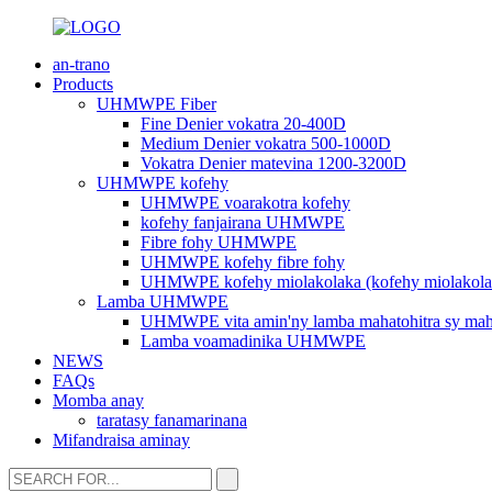
an-trano
Products
UHMWPE Fiber
Fine Denier vokatra 20-400D
Medium Denier vokatra 500-1000D
Vokatra Denier matevina 1200-3200D
UHMWPE kofehy
UHMWPE voarakotra kofehy
kofehy fanjairana UHMWPE
Fibre fohy UHMWPE
UHMWPE kofehy fibre fohy
UHMWPE kofehy miolakolaka (kofehy miolakola
Lamba UHMWPE
UHMWPE vita amin'ny lamba mahatohitra sy maha
Lamba voamadinika UHMWPE
NEWS
FAQs
Momba anay
taratasy fanamarinana
Mifandraisa aminay